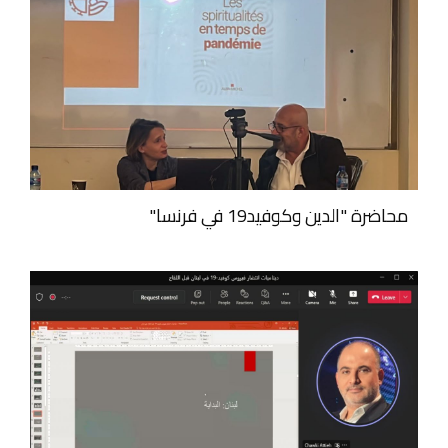
محاضرة "الدين وكوفيد19 في فرنسا"