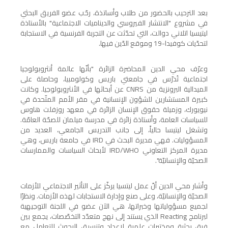
بعد الترحيب بالحضور من طلاب وأساتذة، رحّب عضو الفريق البحثي
في مشروع "الانتشار الفيروسي والديناميات الاجتماعية" بالأستاذة
ليتيسيا اتلاني دوالت، التي تحدّثت عن التجربة الفرنسية في الاستجابة
لتحدّيات كوفيدا-19 وموقع الدّين فيها.
وعرّف محي الدين المحاضرة الزائرة "بأنّها عالمة أنثروبولوجيا
اجتماعية تُدرّس في جامعتي باريس وكولومبيا، وحاصلة على
الميدالية البرونزية من
CNRS
عن أبحاثها في الأنثروبولوجيا. وكانت
كبيرة المستشارين للشؤون الإنسانية في مقر الأمم المتّحدة في
نيويورك، وزميلة حقوق الإنسان الزائرة في معهد روزفلت هاوس
للسياسات العامة، وأستاذة زائرة في مدرسة ميلمان للصحّة العامّة.
وتشغل ليتيسا حالياً، إلى جانب التدريس الجامعي، العديد من
المسؤوليات. فهي مديرة البحث في
IRD
في جامعة باريس، وهي
مديرة المركز التعاوني
IRD/WHO
لأبحاث السياسات والممارسات
الصحيّة والإنسانيّة".
وأشار محي الدين أنّ عمل ليتسيا يركّز على التأثير الاجتماعي للأزمات
الصحيّة والإنسانيّة، وعلى صنع وإدارة الاستجابات لهذه الأزمات. ونظرًا
لجميع مسؤولياتها وخبراتها، هي الآن عضو في اللجنة التوجيهية
لبرنامج
Reacting
الذي يستند إلى نهج متعدّد التخصّصات، يجمع بين
فرق بحثية ومختبرات علمية لإعداد وتنسيق البحوث للتعامل مع