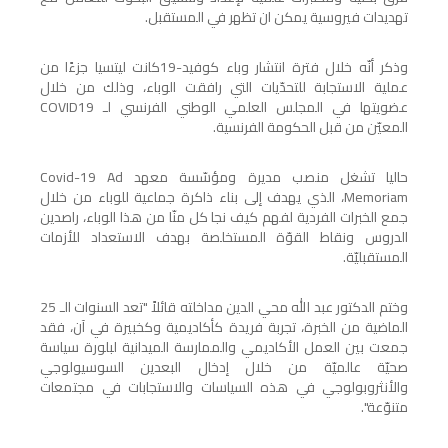
تهديدات فيروسية يمكن ان تظهر في المستقبل.
وذكر أنّه خلال فترة انتشار وباء كوفيد-19كانت ليتسيا جزءًا من
عملية الاستجابة للتحدّيات التي رافقت الوباء، وذلك من خلال
عضويتها في المجلس العلمي الوطني الفرنسي لـ
COVID19
المعيّن من قبل الحكومة الفرنسية.
حاليا تشغل منصب مديرة ومؤسّسة معهد
Covid-19 Ad
Memoriam
، الذي يهدف إلى بناء ذاكرة جماعية للوباء من خلال
جمع الخبرات الفردية لفهم كيف نجا كل منّا من هذا الوباء، راصدين
الدروس ونقاط القوّة المستخلصة بهدف الاستعداد للأزمات
المستقبليّة.
وختم الدكتور عبد الله محي الدين مداخلته قائلاً "تعد السنوات الـ 25
الماضية من الخبرة، تجربة فريدة كأكاديمية وكخبيرة في آن، فقد
جمعت بين العمل الأكاديمي والممارسة الميدانية لبلورة سياسة
صحيّة عالميّة من خلال إدخال البعدين السوسيولوجي
والأنثروبولوجي في هذه السياسات والاستجابات في مجتمعات
متنوّعة".