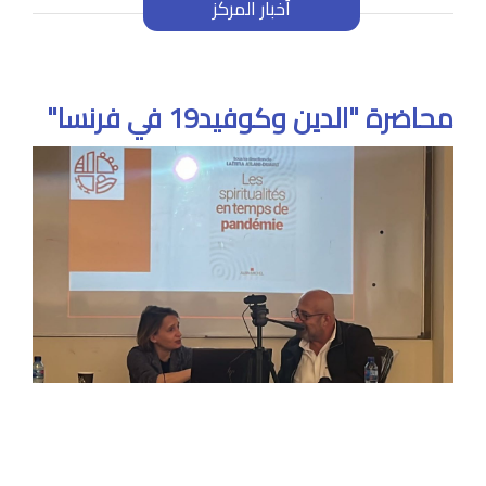
أخبار المركز
محاضرة "الدين وكوفيد19 في فرنسا"