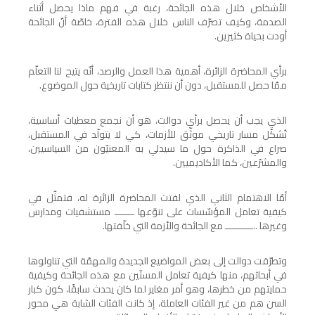
الأشخاص خلال هذه الجائحة، رغبة في فهم ماذا يحصل أثناء
الصدمة، وكيف تصرّف الناس خلال هذه الفترة، خاصّة أنّ الجائحة
أودت بحياة كثيرين.
برأي المحاضرة الزائرة، أهمية هذا العمل والرصد، أنّه يتيح لنا التعلّم
ممّا حصل للمستقبل، دون أن ننتظر كتابات تاريخية حول الموضوع.
الذي يجب أن يحصل برأي دوالت، هو أن نجمع معطيات أساسية،
تُشكّل مسار تاريخي موثّق للأزمات، كي لا يتولّد في المستقبل،
صراع في الذاكرة حول ما سيدلي به المعنيّون من السياسيين،
والمشرّعين، كما الأكاديميين.
أمّا الاهتمام الثاني الذي لفتت المحاضرة الزائرة له، فتمثّل في
كيفية تعامل المؤسّسات على تنوّعها ـــــــ مستشفيات ومدارس
وغيرها ..ــــــــــ مع الجائحة والأزمة التي خلّفتها.
وتطرّقت دوالت إلى بعض المواضيع الجديدة والمهمّة التي تناولوها
في أبحاثهم، منها كيفية تعامل المسنّين مع هذه الجائحة وكيفية
حمايتهم من خطرها، وهو أمر مغاير لما كان يحدث سابقًا، كون كبار
السن هم من غير الفئات العاملة، إذ كانت الفئات الشابة هي محور