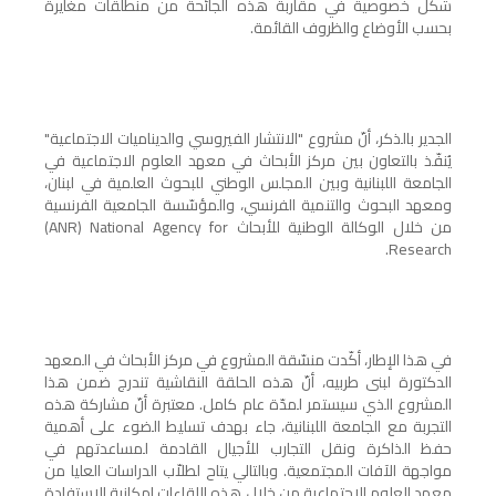
شكّل خصوصية في مقاربة هذه الجائحة من منطلقات مغايرة
بحسب الأوضاع والظروف القائمة.
الجدير بالذكر، أنّ مشروع "الانتشار الفيروسي والديناميات الاجتماعية"
يُنفّذ بالتعاون بين مركز الأبحاث في معهد العلوم الاجتماعية في
الجامعة اللبنانية وبين المجلس الوطني للبحوث العلمية في لبنان،
ومعهد البحوث والتنمية الفرنسي، والمؤسّسة الجامعية الفرنسية
من خلال الوكالة الوطنية للأبحاث
(ANR) National Agency for
.
Research
في هذا الإطار، أكّدت منسّقة المشروع في مركز الأبحاث في المعهد
الدكتورة لبنى طربيه، أنّ هذه الحلقة النقاشية تندرج ضمن هذا
المشروع الذي سيستمر لمدّة عام كامل. معتبرة أنّ مشاركة هذه
التجربة مع الجامعة اللبنانية، جاء بهدف تسليط الضوء على أهمية
حفظ الذاكرة ونقل التجارب للأجيال القادمة لمساعدتهم في
مواجهة الآفات المجتمعية. وبالتالي يتاح لطلاّب الدراسات العليا من
معهد العلوم الاجتماعية من خلال هذه اللقاءات إمكانية الاستفادة