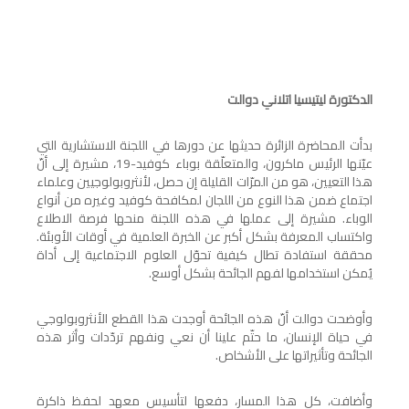
الدكتورة ليتيسيا اتلاني دوالت
بدأت المحاضرة الزائرة حديثها عن دورها في اللجنة الاستشارية التي
عيّنها الرئيس ماكرون، والمتعلّقة بوباء كوفيد-19، مشيرة إلى أنّ
هذا التعيين، هو من المرّات القليلة إن حصل، لأنثروبولوجيين وعلماء
اجتماع ضمن هذا النوع من اللجان لمكافحة كوفيد وغيره من أنواع
الوباء. مشيرة إلى عملها في هذه اللجنة منحها فرصة الاطلاع
واكتساب المعرفة بشكل أكبر عن الخبرة العلمية في أوقات الأوبئة.
محققة استفادة تطال كيفية تحوّل العلوم الاجتماعية إلى أداة
يُمكن استخدامها لفهم الجائحة بشكل أوسع.
وأوضحت دوالت أنّ هذه الجائحة أوجدت هذا القطع الأنثروبولوجي
في حياة الإنسان، ما حتّم علينا أن نعي ونفهم تردّدات وأثر هذه
الجائحة وتأثيراتها على الأشخاص.
وأضافت، كل هذا المسار، دفعها لتأسيس معهد لحفظ ذاكرة