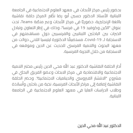
بحضور رئيس مركز الأبحاث في معهد العلوم الاجتماعية في الجامعة
اللبنانية الأستاذ الدكتور حسين أبو رضا نظّم المركز حلقة نقاشية
باللغة الإنجليزية، حضوريًا في مركز الأبحاث وعبر منصّة
Teams
، تحت
عنوان "الدّين وكوفيد 19 في فرنسا"، وذلك في إطار التعاون وتبادل
الخبرات بين الباحثين اللبنانيين والفرنسيين حول مساهمتهم في
الاستجابة لـ
Covid-19
، مستضيفًا الدكتورة ليتيسيا اتلاني دوالت من
معهد البحوث والتنمية الفرنسي للحديث عن الدين وموقعه في
الاستجابة من خلال التجربة الفرنسية.
أدار الحلقة النقاشية الدكتور عبد الله محي الدين رئيس مختبر التنمية
الاجتماعية والاقتصادية في مركز الابحاث وعضو الفريق البحثي في
مشروع "الانتشار الفيروسي والديناميات الاجتماعية". وحضر الحلقة
النقاشية إضافة إلى مراكز الأبحاث الفرنسية، نخبة من باحثين وأساتذة
وطلاب الدراسات العليا في معهد العلوم الاجتماعية في الجامعة
اللبنانية.
الدكتور عبد الله محي الدين