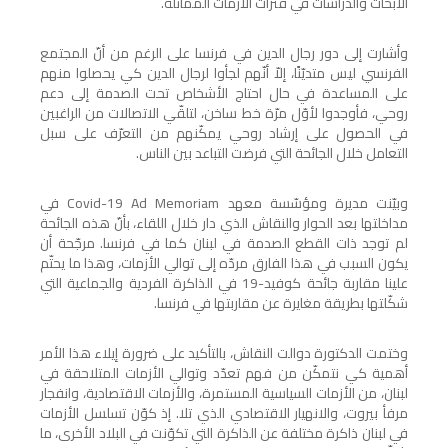
الأبحاث والدراسات في فترات الأزمات المماثلة.
وأشارت إلى دور رجال الدين في فرنسا على الرغم من أنّ المجتمع
الفرنسي ليس متديّنًا، إلاّ أنّهم لجأوا لرجال الدين كي يحصلوا منهم
على المساعدة في حال احتاج الأشخاص تحت الصدمة إلى دعم
روحي، فأوجدوا لأوّل مرّة خط ساخن، لتلقّي الاتصالات من الراغبين
في الحصول على إرشاد روحي يمكّنهم من التعرّف على سبل
التعامل خلال الجائحة التي فرضت التباعد بين الناس.
وبيّنت مديرة ومؤسّسة معهد
Covid-19 Ad Memoriam
في
مداخلتها بعد الحوار والنقاش الذي دار خلال اللقاء، بأنّ هذه الجائحة
لم توجد ذات القطع الصدمة في لبنان كما في فرنسا. مرجّحة أن
يكون السبب في هذا الفارق مردّه إلى توالي الأزمات، وهذا ما يحتّم
علينا مقاربة جائحة كوفيد-19 في الذاكرة الفردية والجماعية التي
شكّلتها بطريقة مغايرة عن مقاربتها في فرنسا.
وختمت الدكتورة دوالت النقاش، بالتأكيد على ضرورة إيلاء هذا الأمر
أهمية كي نتمكّن من فهم تعدّد وتوالي الأزمات المتلاحقة في
لبنان، من الأزمات السياسية المستمرة، والأزمات الاقتصادية، وانفجار
مرفأ بيروت، والانهيار الاقتصادي الذي تلا. إذ كوّن تسلسل الأزمات
في لبنان ذاكرة مختلفة عن الذاكرة التي تكوّنت في البلاد الأخرى، ما