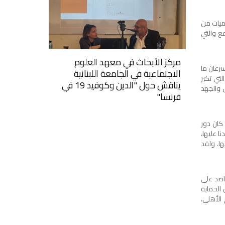
وميات من
مع والتي
مركز الأبحاث في معهد العلوم
رعان ما
الاجتماعية في الجامعة اللبنانية
لتي تكبر
يناقش حول "الدين وكوفيد 19 في
ل والجهد
فرنسا"
 كان دور
ا عليها،
ها. ولقد
عاضد على
الحماية
الأهلي،