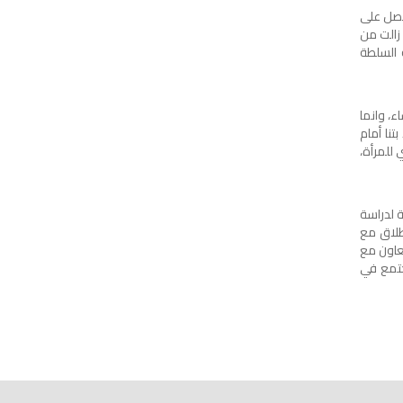
تحصل على
 زالت من
 السلطة
ء، وانما
تنا أمام
 للمرأة،
 لدراسة
إطلاق مع
تعاون مع
مجتمع في