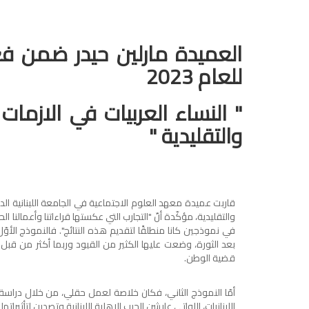
العميدة مارلين حيدر ضمن فع
للعام 2023
" النساء العربيات في الازمات
والتقليدية "
قاربت عميدة معهد العلوم الاجتماعية في الجامعة اللبنانية الدك
والتقليدية، مؤكّدة أنّ "التجارب التي عكستها قراءاتنا وأعمالنا ال
في نموذجين كانا منطلقًا لتقديم هذه النتائج". فالنموذج الأو
بعد الثورة، وضعت عليها الكثير من القيود وربما أكثر من قبل
قضية الوطن.
أمّا النموذج الثاني، فكان خلاصة لعمل حقلي، من خلال دراسة 
اللبنانيات، اللواتي عايشن الحرب الاهلية اللبنانية وتصدين لتأث