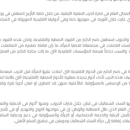
المجال العام في فترة الحرب الاهلية اللبنانية. من خلال كتابة التأريخ للمعاش في ي
 غيّرت خلال الثورة، في صورتها، كما وفي أدوارها التقليدية الموروثة في المجت
 والحروب استطعن كسر الكثير من القيود النمطية والتقليدية، ولكن هذه القيود س
لنساء الفاعلات في مجتمعاتنا لقضايا المرأة، ما زلن قافلة صغيرة من المناضلات ا
ة. والسبب حكماً هيمنة المؤسسات التقليدية التي ما زالت بحاجة للكثير من العم
في كسر الكثير من الادوار التقليدية التي اعتادت عليها المرأة قبل الحرب. فبعدما
 هذه الحرب لأداء أدوار جديدة مغايرة للأدوار النمطية (التقليدية) التي طالما اعتدن
قا من الإحساس بالمسؤولية. فالأغلبية منهن قد اضطررن او لعبن أدورا بارزة وقت
ها النساء الشماليات في لبنان، خلال فترات الحروب، ومنها "أدوار في الحماية والت
عام الذي طال المنطقة والوطن: إن في مواجهة النزوح والتهجير، أو في تأمين 
أمين الرعاية والخدمة الاجتماعية، أو الجرأة والمسؤولية في دعم وحماية السلم 
والبقاء، إضافة إلى جرأة النساء الشماليات ودورهن في تحقيق السلم الأهلي.