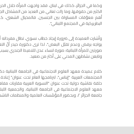
وكما في الجزائر، كذلك في لبنان، فقد واجهت المرأة خلال الحرب،
الكثير من حقوقها، وما زالت تعاني من العديد من المشاكل الجندر
أهم معوّقات المساواة بين الجنسين. فالمخيال الشعبي، كما
البطريركية في المجتمع اللبناني".
وأشارت العميدة إلى ضرورة إيجاد خطاب نسوي، تطال مفرداته أكثر
يواجه برفض وعدم تقبّل البعض"، لذا ترى دكتورة حيدر أنّ التغيي
صورتين للمرأة اللبنانية: صورة لنساء عدن للتنميط الجندري بسبب
وتابعن نشاطهن المدني على أكثر من صعيد.
كلام عميدة معهد العلوم الاجتماعية في الجامعة اللبنانية دك
المجتمعات العربية "إيناس"، لبرنامجها العام تحت عنوان" إعاد
حلقة نقاشية دولية تحت عنوان "النسوية العربية مقاربات مفاهي
معهد العلوم الاجتماعية في الجامعة اللبنانية، والجمعية اللبن
جامعة الجزائر ٢، وبحضور المؤسّسات العلمية والمنظمات الناشطة في قضايا المرأة الأعضاء في الشبكة.