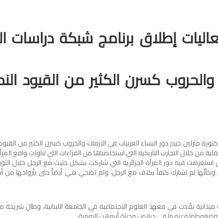
اليات إطلاق برنامج شبكة دراسات ال
 والحروب كسرن الكثير من القيود الن
تورة مارلين حيدر دور النساء العربيات في الازمات والحروب كسرن الكثير من القيود
حقلية من خلال التجارب التاريخية التي استخلصناها من القراءات التي تناولت واقع المرأة
ّل استعرضت فيه دور المرأة الجزائرية التي شاركت بشكل حثيث مع الرجل خلال الثو
. وكأنّها لم تشارك كتفاً بكتف مع الرجل، ولم تضحي هي أيضاً حتى بأرواحها من 
ميدانية نفّذت في معهد العلوم الاجتماعية في الجامعة اللبنانية، وطال شريحة م
يراتها وضغوطها وعنفها في حياتهن وحياة أسرهن اليومية.