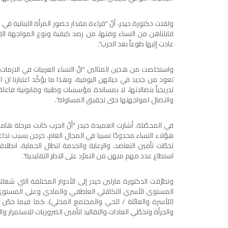
ولفتت دكتورة حيدر، أنّ "قراءة مقدار حضور المرأة اللبنانية في 
قابلناهن من النساء وقتها، من رصد كيفية ونوع المواجهة التي
عادت إليها طوعاً بعد الحرب".
واستخلصت من هذين المثالين "انّ النساء العربيات في الازمات
تعود من جديد في حياتهن اليومية، وهذا ما يؤكّد اعتبارنا ان ا
تدريجياً بنضالاتها، لا بمساندة مؤسسات وطنية وقانونية فاعل
والنضال لمواجهتها حتى تحقيق المساواة".
في المحصّلة، أشارت العميدة حيدر "أنّ الحرب كانت مرحلة هامة 
هؤلاء النساء محدودًا نسبيا في المجال العام، خرجن بسبب تداعيات
تخطّت تأمين التعاضد، والرعاية والخدمة لتطال الحماية، انطلا
استطاع عدد مهم منهن من التمرّد على الاطر التقليدية".
وتطرّقت الدكتورة مارلين حيدر إلى الأدوار المختلفة التي شغلت
المستوى الأسري التكافلي العاطفي والمادي وعلى المستوى ال
(للأسرة والعائلة / للحي والمجتمع المحلي)، كما فيما خصّ ت
والجرأة وتخطّي العادات والتقاليد لتأمين الضروريات للاستمرار 