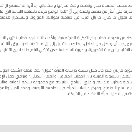
 بحسب العميدة حيدر، وناضلت وبيّنت قدراتها وامكانياتها إلا أنّها، لم تستطع ان 
ية على أكثر من صعيد. ولفتت إلى أنّ "هذا الواقع مرتبط بالثقافة اللبنانية التي ما
 تقول د. كيال، ما زال أقرب في دينامية تحوّلاته، للموروث ولاستمرار هيمنة
 من شريحة. خطاب واعٍ للتركيبة المجتمعية. وأكّدت "أنّنا نشهد خطاب تحرّري للنسا
ر يجب أن يحصل من الداخل. وخلصت بالقول إلى إنّ ما انتجته الحرب يبيّن أنّنا قد ب
 التقليد والهيمنة الذكورية، وصورة لنساء استطعن تخطّي التنميط الجندري التقليدي
تورة مارلين حيدر جاء خلال شبكة دراسات المرأة "صون" تحت مظلة الشبكة الدولية
ة التفكير بالنسوية العربية بين الخطاب المعرفي والعمل النضالي" وترافق حفل ال
مية وتجارب ميدانية". وأُطلق البرنامج بالشراكة مع مجموعة بسمة الدولية، وبال
انية لعلم الاجتماع، ومركز دراسات المرأة في الجامعة الأردنية، ومخبر الدين وال