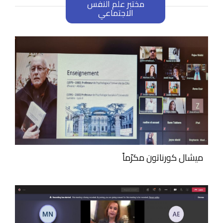
مختبر علم النفس
الاجتماعي
ميشال كورناتون مكرّماً