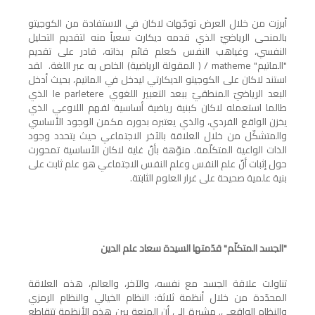
أبرزت من خلال العرض توجّهات لاكان في الاستفادة من الكوجيتو
بالمنحى الرياضيّ الذي قدمه ديكارت سعياً منه لتقديم التحليل
النفسي، وغياهب النفس كعلم قائم بذاته، قادر على تقديم
"الماتيم"
matheme
/ ( المقولة الرياضية) الخاص به عبر اللغة. لقد
استند لاكان على الكوجيتو الديكارتي ليدخل في الماتيم، بحيث أدخل
البعد الرياضيّ المنطقيّ ببعد التعبير اللغوي
le parletere
الذي
طالما استعمله لاكان كبنية رياضية أساسية لفهم اللاوعي الذي
يخزن الواقع الفردي، والذي يعتبره بدوره مكمن الوجود الأساسي
والمتشكّل من خلال العلاقة بالآخر الاجتماعي حيث يتحدد وجود
الذات الواعية المتكلّمة. منوّهة بأنّ غاية لاكان الأساسية تمحورت
حول إثبات أنّ علم النفس وعلم النفس الاجتماعي هو علم ثابت على
بنية علمية صحيحة على غرار العلوم الثابتة.
"الجسد المتكلّم" قدّمتها السيدة سعاد علم الدين
تناولت علاقة الجسد مع نفسه، والآخر، والعالم، هذه العلاقة
المحدّدة من خلال أنظمة ثلاثة: النظام الخيالي والنظام الرمزي
والنظام الواقعي. مشيرة إلى أن المتعة بين هذه الأنظمة تتقاطع