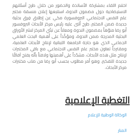
اختتم اللقاء بمشاركة الأساتذة والحضور من خلال طرح أسئلتهم
الاستيضاحية حول مضمون الندوة، استتبعها إعلان منسقة مختبر
علم النفس الاجتماعي البروفسورة مكي عن إطلاق فِرق بحثية
جديدة ضمن المختبر، طرح أثنى عليه رئيس مركز الأبحاث البروفسور
أبو رضا منوّهاً بمضمون الندوة ومعلناً عن تبنّي المركز لنشر الأوراق
البحثية المدرجة ضمن الندوة، ومؤكّداً على أهمية البحث العلمي
الجماعي الذي هو حاجة الجامعة اللبنانية لإنتاج الأبحاث العلمية،
ومقترحاً تعاون مختبر علم النفس الاجتماعي مع باقي المختبرات
لإنتاج مثل هذه الأبحاث، مشدّداً على أهميتها ولافتاً بأنّه يفتح آفاقًا
جديدة للتفكير، وهو أمر مطلوب بحسب أبو رضا من صلب مختبرات
مركز الأبحاث.
التغطية الإعلامية
الوكالة الوطنية للإعلام
المنار