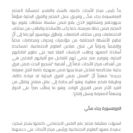
بدأ رئيس مركز الأبحاث كلمته بالشكر والتقدير لمنسقّة المختبر
البروفسورة رجاء مكّي وفريق عمل المختبر والفرق البحثية منوّهاً
بجهودهم ونشاطهم
الذي يقع ضمن سلسلة نشاطات يقوم بها
المختبر ضمن خطة مبرمجة، كما رحّب بالأساتذة والطلاب من مختلف
الاختصاصات ومن مختلف الجامعات. وتطرّق بروفسور أبو رضا إلى أنّ
تنظيم الأنشطة المختلفة من مؤتمرات وندوات ومحاضرات محلياً
وإقليمياً ودولياً في شتى ميادين العلوم الاجتماعية، لمساعدة
أساتذة المعهد وطلاب الدراسات العليا فيه على تطوير انتاجاتهم
البحثية، وتوفير منبر علمي لهم للتفاعل مع أقرانهم الباحثين هي
من أهداف مركز الأبحاث. لافتاً إلى أهمية "تشجيع البحث ضمن فرق
بحثية متخصّصة تتفاعل فيما بينها ضمن منهجية خاصة لتنتج معرفة
جديدة" معتبراً أنّ "العمل ضمن الفرق البحثية له فرادة خاصّة،
وطريقة تفكير مغايرة. وهو أمر بحاجة إلى عقل منفتح وتقبّل من
الفرد الأخر ضمن الفريق الواحد. وهو ما يتطلّب صبراً على الحوار
وشغفاً للمعرفة وسبل إقناع".
البروفسورة رجاء مكّي
استهلت منسّقة مختبر علم النفس الاجتماعي كلمتها بشكر شكرت
عميدة معهد العلوم الاجتماعية ورئيس مركز الأبحاث على دعمهما