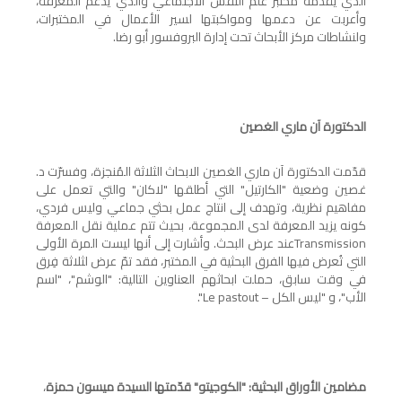
الذي يقدّمه مختبر علم النفس الاجتماعي والذي يدعم المعرفة،
وأعربت عن دعمها ومواكبتها لسير الأعمال في المختبرات،
ولنشاطات مركز الأبحاث تحت إدارة البروفسور أبو رضا.
الدكتورة آن ماري الغصين
قدّمت الدكتورة آن ماري الغصين الابحاث الثلاثة المُنجزة، وفسرّت د.
غصين وضعية "الكارتيل" التي أطلقها "لاكان" والتي تعمل على
مفاهيم نظرية، وتهدف إلى انتاج عمل بحثي جماعي وليس فردي،
كونه يزيد المعرفة لدى المجموعة، بحيث تتم عملية نقل المعرفة
Transmission
عند عرض البحث. وأشارت إلى أنها ليست المرة الأولى
التي تُعرض فيها الفرق البحثية في المختبر، فقد تمّ عرض لثلاثة فِرق
في وقت سابق، حملت ابحاثهم العناوين التالية: "الوشم"، "اسم
الأب"، و "ليس الكل –
Le pastout
".
مضامين الأوراق البحثية: "الكوجيتو" قدّمتها السيدة ميسون حمزة
،