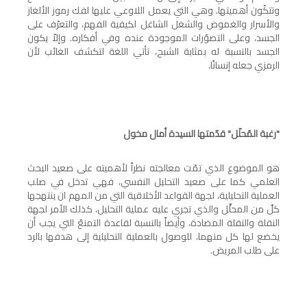
وتتكّون أهميتها. وهي التي يعمل اللاوعي عليها لفك رموز الألغاز
والأسرار والغموض والشغل الشاغل لكيفية الفهم، والتعرّف على
الجسد، وعلى التصوّرات الموجودة عنده وفي أفكاره. وإلاّ يكون
الجسد بالنسبة له بمثابة الشبح، تأتي اللغة لتكشف الغائب لأن
الرمزي جعله إنسانًا.
"رغبة المُحلّل"
قدّمتها
السيدة أمال مخول
هو الموضوع الذي تمّت معالجته نظراً لأهميته على صعيد البحث
العلمي كما على صعيد التحليل النفسي، فهي تدخل في صلب
العملية التحليلية، لجهة القواعد الأخلاقية التي من المهم ان ينتهجها
كلٌ من المحلِّل والذي تجري عليه عملية التحليل، كذلك الأمر لجهة
النقلة والنقلة المضادة، وأيضاً بالنسبة لقاعدة التمنعّ التي يجب أن
يخضع لها كل منهما، للوصول بالعملية التحليلية إلى هدفها بالرد
على طلب المريض.