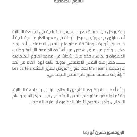
العلوم الاجتماعية
بحضور كل من عميدة معهد العلوم الاجتماعية في الجامعة اللبنانية
أ. د. مارلين حيدر، ورئيس مركز الأبحاث في معهد العلوم الاجتماعية أ.
د. حسين أبو رضا، ومنسّقة مختبر علم النفس الاجتماعي أ. د. رجاء
مكي، وأكثر من مئتي شخص من أساتذة الجامعة اللبنانية وطلاب
الدكتوراه والماستر، قدّم مركز الأبحاث في معهد العلوم الاجتماعية
ـــــــ مختبر علم النفس الاجتماعي ندوته الثانية لهذا العام من بُعد
عبر منصة
MS Teams
تحت عنوان "عروض للفرق البحثية
Les cartels
" بإشراف منسقة مختبر علم النفس الاجتماعي.
بدأت أعمال الندوة بعد النشيدين
الوطني اللبناني والجامعة اللبنانية،
وقدّم لها
عضو مختبر علم النفس الاجتماعي في المركز
السيد وسام
التيماني، وأدارت تقديم الأبحاث
الدكتورة آن ماري الغصين.
البروفسور حسين أبو رضا