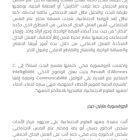
وعلم الاجتماع. كما عرّفت "الكارتيل" أو العصابة البحثية، بوصفها
طريقة للبحث والتحليل تطال البعد الاجتماعي بكافة ايحاءاته، كما
تطال بُعد الروابط الاجتماعية. شرحت منسقة مختبر علم النفس
الاجتماعي، أُسُس العمل البحثي الجماعي من المنطلق الذي حدّده
"لاكان" من حيث عدد أعضاء الفرقة الواحدة، ودور الزائد واحد، وإيقاع
الاجتماعات وجميعها عناصر تنخرط ضمن إطار أخلاقيات العمل البحثي
المحدّدة للعمل الجماعي من خلال عدة أمور أبرزها الانفتاح
والمسافة الواجبة، والانفتاح والتقاطع الافقي وقبول الآخر.
واختتمت البروفسورة مكي كلمتها بتفسير البحث استنادًا إلى
C.
Revault d’Allonnes
بحيث يعني الوضوح الذكي
Intelligibilité
المتناغم مع القدرة على التواصل
Communicabilité
، واصفة إياها
"بالسيرة البحثية لتقويم الأخطاء المنهجية، فهي سيرة انتماء، انتماء
لمعهد العلوم الاجتماعية، فافتخروا بانتمائكم للمعهد".
البروفسورة مارلين حيدر
أثنت عميدة معهد العلوم الاجتماعية على مجهود مركز الأبحاث
بشخص الدكتور حسين أبو رضا، ومختبر علم النفس الاجتماعي
بشخص الدكتورة رجاء مكي، كما اثنت على العمل البحثي الجمعي