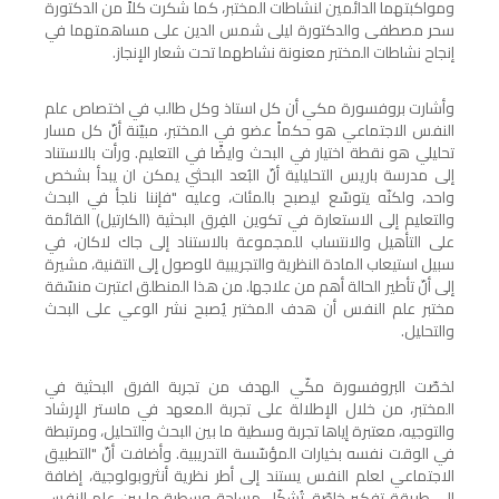
ومواكبتهما الدائمين لنشاطات المختبر، كما شكرت كلاً من الدكتورة
سحر مصطفى والدكتورة ليلى شمس الدين على مساهمتهما في
إنجاح نشاطات المختبر معنونة نشاطهما تحت شعار الإنجاز.
وأشارت بروفسورة مكي أن كل استاذ وكل طالب في اختصاص علم
النفس الاجتماعي هو حكماً عضو في المختبر، مبيّنة أنّ كل مسار
تحليلي هو نقطة اختيار في البحث وايضًا في التعليم. ورأت بالاستناد
إلى مدرسة باريس التحليلية أنّ البُعد البحثي يمكن ان يبدأ بشخص
واحد، ولكنّه يتوسّع ليصبح بالمئات، وعليه "فإننا نلجأ في البحث
والتعليم إلى الاستعارة في تكوين الفِرق البحثية (الكارتيل) القائمة
على التأهيل والانتساب للمجموعة بالاستناد إلى جاك لاكان، في
سبيل استيعاب المادة النظرية والتجريبية للوصول إلى التقنية، مشيرة
إلى أنّ تأطير الحالة أهم من علاجها. من هذا المنطلق اعتبرت منسّقة
مختبر علم النفس أن هدف المختبر يُصبح نشر الوعي على البحث
والتحليل.
لخصّت البروفسورة مكّي الهدف من تجربة الفرق البحثية في
المختبر، من خلال الإطلالة على تجربة المعهد في ماستر الإرشاد
والتوجيه، معتبرة إياها تجربة وسطية ما بين البحث والتحليل، ومرتبطة
في الوقت نفسه بخيارات المؤسّسة التدريبية. وأضافت أنّ "التطبيق
الاجتماعي لعلم النفس يستند إلى أطر نظرية أنثروبولوجية، إضافة
إلى طريقة تفكير خاصّة، تُشكّل مساحة وسطية ما بين علم النفس