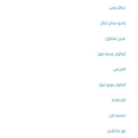
دوائر برس
راديو ستارز لبنان
غرين ليبانون
ليبانون سيريا نيوز
النرجس
ليبانون يورو نيوز
اقتصادنا
لمسة فن
نور ماغازين