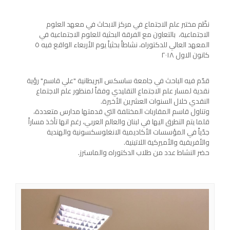
نظّم مختبر علم الاجتماع في مركز الابحاث في معهد العلوم
الاجتماعية، بالتعاون مع الفرقة البحثية للعلوم الاجتماعية في
المعهد العالي للدكتوراه، نشاطاً بحثياً يوم الأربعاء الواقع فيه ٥
كانون الاول ٢٠١٨
قدّم فيه الباحث في جامعة ساسكس البريطانية "علي قاسم" رؤية
نقدية لمسار علم الاجتماع التقليدي وفقاً لمنظور علم الاجتماع
النقدي خلال السنوات العشرين الأخيرة.
وتناول قاسم المقاربات المختلفة التي قدمتها مدارس متعددة،
قلما يتم التطرق اليها في لبنان والعالم العربي، رغم انها تأخذ مساراً
جدّياً في المؤسسات الأكاديمية الانغلوسكسونية والهندية
والأفريقية والأميركية اللاتينية.
حضر النشاط عدد من طلاب الدكتوراه والماسترز.