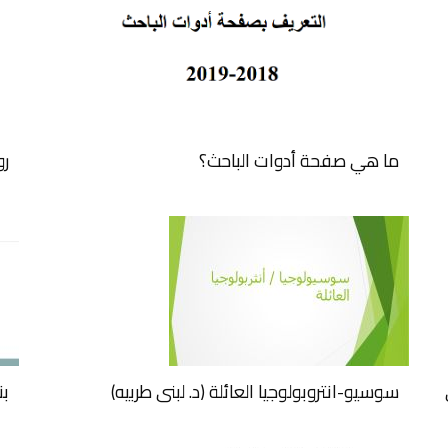
ما هي صفحة أدوات الباحث؟
رو
سوسيو-انتروبولوجيا العائلة (د. لبنى طربيه)
بن