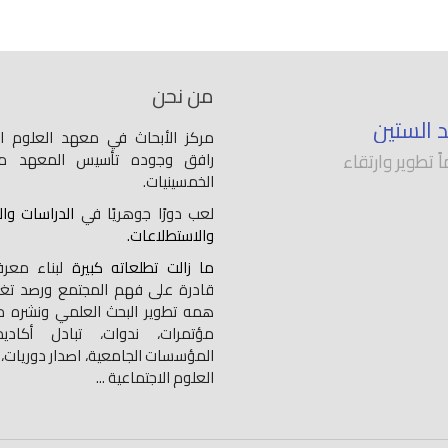
من نحن
د الستين
مركز الأبحاث في معهد العلوم ال
 تطوير وارتقاء
رافق وجوده تأسيس المعهد من
الخمسينيات.
لعب دورًا جوهريًا في
الدراسات وا
والاستطلاعات.
ما زالت تطلعاته كبيرة
لبناء معر
قادرة على فهم المجتمع ورصد تغير
همه تطوير البحث العلمي ونشره م
مؤتمرات، ندوات، تبادل أكاد
المؤسسات الجامعية، اصدار دوريات،
العلوم الاجتماعية ...