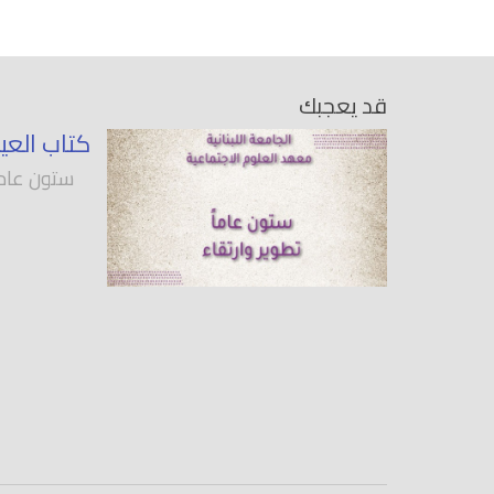
قد يعجبك
كتاب العي
ستون عاماً